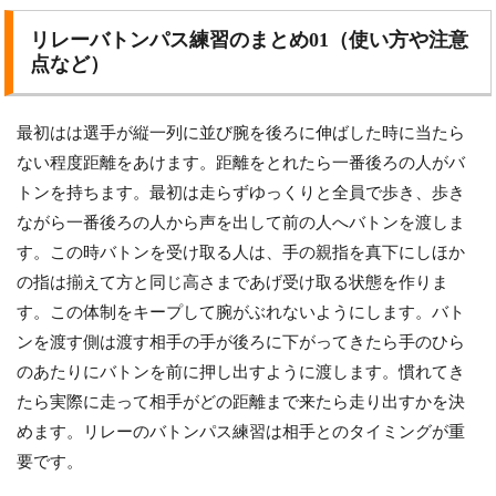
リレーバトンパス練習のまとめ01（使い方や注意
点など）
最初はは選手が縦一列に並び腕を後ろに伸ばした時に当たら
ない程度距離をあけます。距離をとれたら一番後ろの人がバ
トンを持ちます。最初は走らずゆっくりと全員で歩き、歩き
ながら一番後ろの人から声を出して前の人へバトンを渡しま
す。この時バトンを受け取る人は、手の親指を真下にしほか
の指は揃えて方と同じ高さまであげ受け取る状態を作りま
す。この体制をキープして腕がぶれないようにします。バト
ンを渡す側は渡す相手の手が後ろに下がってきたら手のひら
のあたりにバトンを前に押し出すように渡します。慣れてき
たら実際に走って相手がどの距離まで来たら走り出すかを決
めます。リレーのバトンパス練習は相手とのタイミングが重
要です。