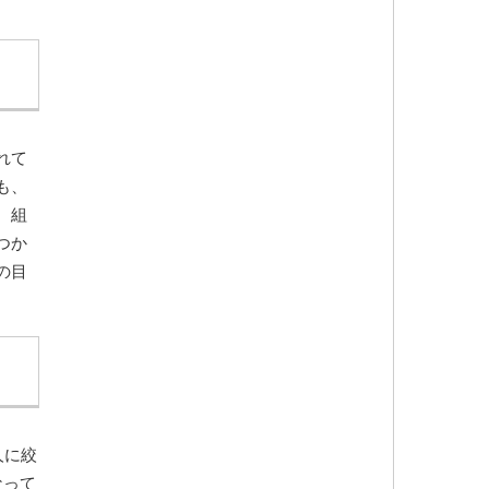
れて
も、
、組
つか
の目
人に絞
なって