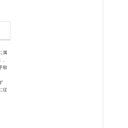
に属
」、
手順
、
ず
に従