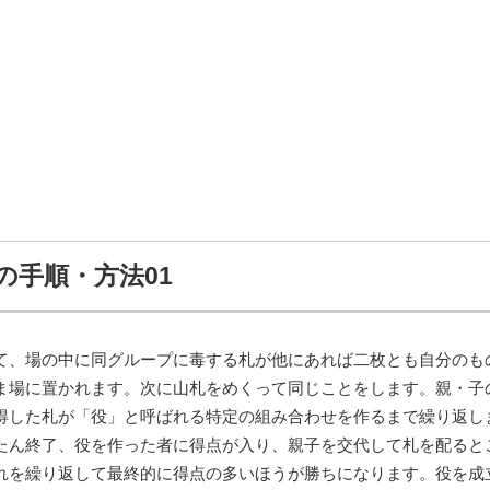
の手順・方法01
て、場の中に同グループに毒する札が他にあれば二枚とも自分のも
ま場に置かれます。次に山札をめくって同じことをします。親・子
得した札が「役」と呼ばれる特定の組み合わせを作るまで繰り返し
たん終了、役を作った者に得点が入り、親子を交代して札を配ると
れを繰り返して最終的に得点の多いほうが勝ちになります。役を成