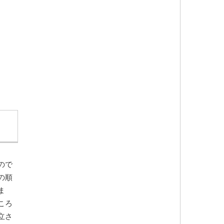
ので
の順
ま
ころ
立さ