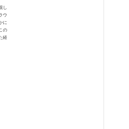
親し
ラウ
かに
この
た経