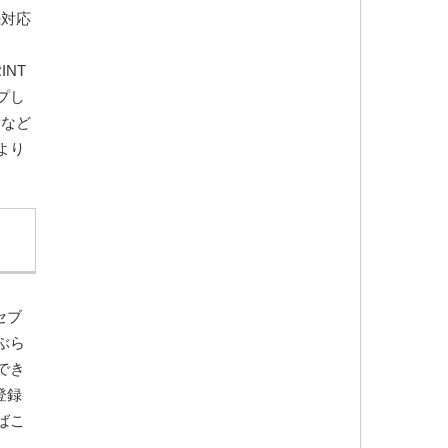
続対応
INT
プし
量など
より
セブ
ぶら
でき
登録
ばこ