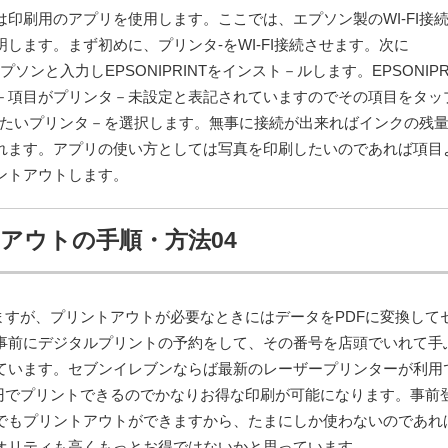
印刷用のアプリを使用します。ここでは、エプソン製のWI-FI接
します。まず初めに、プリンタ-をWI-FI接続させます。次に
プソンと入力しEPSONIPRINTをインスト－ルします。EPSONIPR
－項目がプリンタ－未設定と表記されていますのでその項目をタッ
させたいプリンタ－を選択します。無事に接続が出来ればインクの残
れます。アプリの使い方としては写真を印刷したいのであれば項目
ントアウトします。
トアウトの手順・方法04
いますが、プリントアウトが必要なときにはデータをPDFに変換して
事前にデジタルプリントの予約をして、その番号を店頭でいれて手
ています。セブンイレブンならば最新のレーザープリンターが利用
0円でプリントできるのでかなりお得な印刷が可能になります。事前
でもプリントアウトができますから、たまにしか使わないのであれ
オリティも高くもっとお得ではないかと思っています。