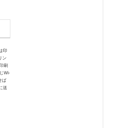
は印
リン
を印刷
Wi-
せば
に送