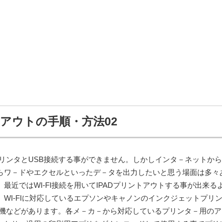
トアウトの手順・方法02
プリンタとUSB接続する事ができません。しかしインタ－ネットから
らワ－ドやエクセルといったデ－タを出力したいと思う場面は多々
最近ではWI-FI接続を用いてIPADプリントアウトする事が出来る
WI-FIに対応しているエプソンやキャノンのインクジェットプリン
複合機などがあります。各メ－カ－から対応しているプリンタ－用の