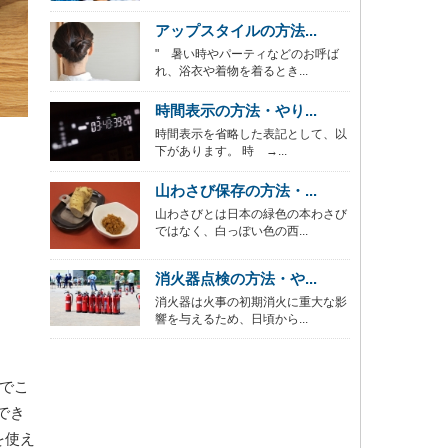
アップスタイルの方法...
" 暑い時やパーティなどのお呼ば
れ、浴衣や着物を着るとき...
時間表示の方法・やり...
時間表示を省略した表記として、以
下があります。 時 →...
山わさび保存の方法・...
山わさびとは日本の緑色の本わさび
ではなく、白っぽい色の西...
消火器点検の方法・や...
消火器は火事の初期消火に重大な影
響を与えるため、日頃から...
のでこ
でき
を使え