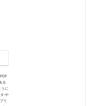
PDF
ある
ように
タ-や
アプリ