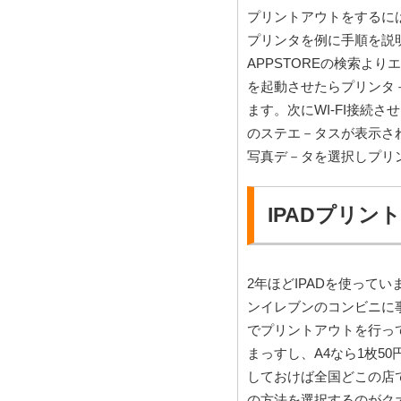
プリントアウトをするには
プリンタを例に手順を説明
APPSTOREの検索よりエ
を起動させたらプリンタ
ます。次にWI-FI接続
のステエ－タスが表示さ
写真デ－タを選択しプリ
IPADプリン
2年ほどIPADを使って
ンイレブンのコンビニに
でプリントアウトを行っ
まっすし、A4なら1枚5
しておけば全国どこの店
の方法を選択するのがク