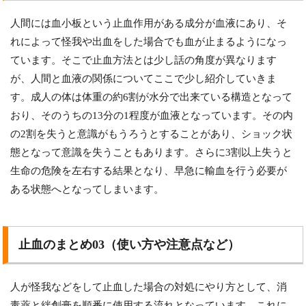
人間には血小板という止血作用がある成分が血液にあり、そ
れによって怪我や出血をした場合でも血が止まるようになっ
ています。そこで止血方法とは少し話の角度が異なります
が、人間と血液の関係についてここで少し紹介していきま
す。成人の体は体重の約6割が水分で出来ている構造となって
おり、そのうちの13分の1程度が血液となっています。その内
の2割を失うと意識がもうろうとすることがあり、ショック状
態となって意識を失うこともあります。さらに3割以上失うと
生命の危険を左右する結果となり、早急に輸血を行う必要が
ある状態へとなってしまいます。
止血のまとめ03（使い方や注意点など）
人が怪我などをして止血した場合の対処にやり方として、消
毒薬と絆創膏を順番に使用する流れとなっています。これに