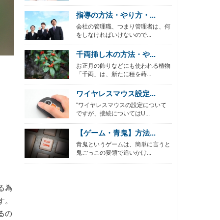
指導の方法・やり方・...
会社の管理職、つまり管理者は、何
をしなければいけないので...
千両挿し木の方法・や...
お正月の飾りなどにも使われる植物
「千両」は、新たに種を蒔...
ワイヤレスマウス設定...
"ワイヤレスマウスの設定について
ですが、接続についてはU...
【ゲーム・青鬼】方法...
青鬼というゲームは、簡単に言うと
鬼ごっこの要領で追いかけ...
る為
す。
るの