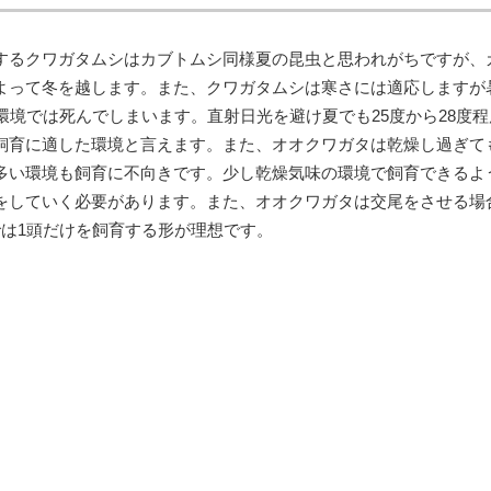
するクワガタムシはカブトムシ同様夏の昆虫と思われがちですが、
よって冬を越します。また、クワガタムシは寒さには適応しますが
環境では死んでしまいます。直射日光を避け夏でも25度から28度程
飼育に適した環境と言えます。また、オオクワガタは乾燥し過ぎて
多い環境も飼育に不向きです。少し乾燥気味の環境で飼育できるよ
をしていく必要があります。また、オオクワガタは交尾をさせる場
では1頭だけを飼育する形が理想です。