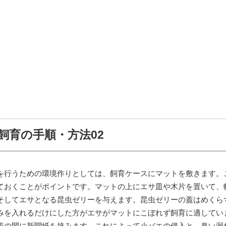
飼育の手順・方法02
を行うための環境作りとしては、飼育ケースにマットを敷きます。
ておくことがポイントです。マットの上にエサ皿や木片を置いて、
そしてエサとなる昆虫ゼリーを与えます。昆虫ゼリーの蓋はめくら
みを入れるだけにした方がエサがマットにこぼれず飼育に適してい
蓋の間に新聞紙を挟みます。これによって小バエの侵入と、臭い漏