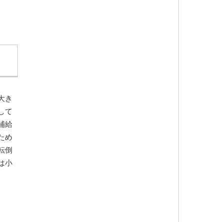
大き
して
補給
ため
転倒
は小