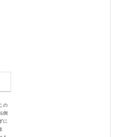
この
転倒
ずに
ま
れも