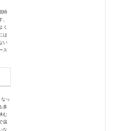
眠時
す。
よく
には
ない
ース
くなっ
も多
挟む
で温
いな