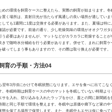
ための環境を飼育ケースに整えたら、実際の飼育が始まります。冬
を置く場所は、直射日光が当たらず風通しの良い場所が適していま
としても1週間に1度は交換する必要があります。また、夏場は特に
確認が必要です。前途の通り、少し乾燥気味の環境がオオクワガタ
行う必要はありませんが、マットなどがカラカラに乾燥することが
吹きで随時水分補給を行う必要があります。併せて、まれに飼育ケ
を破ってしまう事もありますので、その際は取り換えが必要です。
飼育の手順・方法04
から翌年3月頃にかけて冬眠状態になります。エサを食べに出てこな
す。冬眠時期は飼育ケースの中のマットを冬眠していない時期より
エサを入れ、切り込みを入れたラップをかけ、蓋との間に新聞紙を
時期と同じ手順で環境を整えます。冬眠中は原価や廊下など家の中
状態を保てる場所で保管します。また、冬眠中もエサは仮に食べて