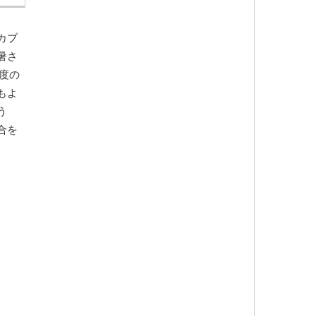
カブ
暑さ
度の
もよ
う
合を