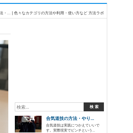
... | 色々なカテゴリの方法や利用・使い方など 方法ラボ
合気道技の方法・やり...
合気道技は実践につかえていいで
す。実際現実でピンチという...