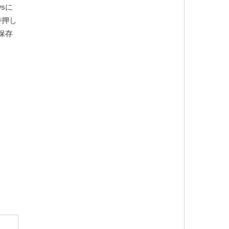
sに
時押し
保存