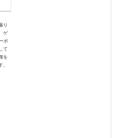
撮り
、ゲ
ーボ
して
権を
す。