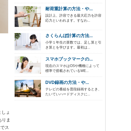
耐荷重計算の方法・や...
設計上、許容できる最大応力を許容
応力といわれます。すなわ...
さくらんぼ計算の方法...
小学１年生の算数では、足し算と引
き算とを学びます。最初は...
スマホブックマークの...
現在のスマホはOSや機種によって
標準で搭載されているWE...
DVD録画の方法・や...
テレビの番組を普段録画するとき、
たいていハードディスクに...
ましょ
ありま
れでス