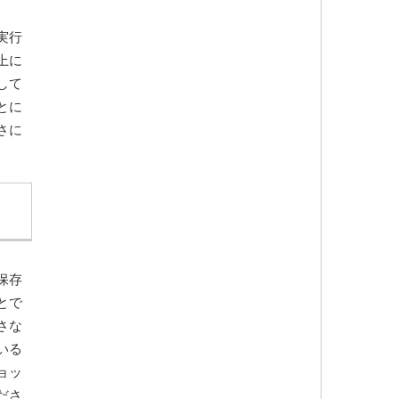
実行
上に
して
とに
さに
保存
とで
さな
いる
ョッ
ださ