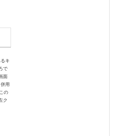
あるキ
ろで
画面
と併用
この
左ク