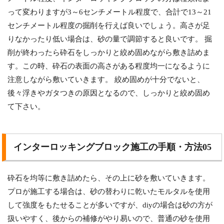
って変わりますが3～6センチメートル程度で、合計で13～21
センチメートル程度の掘削を行えば良いでしょう。高さが足
りなかったり低い場合は、砂の量で調節すると良いです。 掘
削が終わったら砕石をしっかりと絞め固めながら敷き詰めま
す。この時、砕石の表面の高さがある程度均一になるように
注意しながら敷いていきます。 絞め固めが十分でないと、
後々浮きやガタつきの原因となるので、しっかりと絞め固め
て下さい。
インターロッキングブロック施工の手順・方法05
砕石を均等に敷き詰めたら、その上に砂を敷いていきます。
プロが施工する場合は、砂の替わりに乾いたモルタルを使用
して強度をもたせることが多いですが、diyの場合は砂の方が
扱いやすく、後からの補修がやり易いので、普通の砂を使用