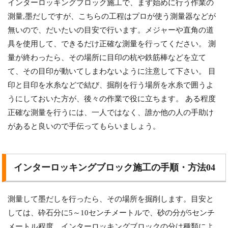
インターロッキングブロック施工で、まず始めに行う作業の
測量,墨だしですが、こちらの工程はプロが使う測量器などが
無いので、だいたいの目安で行います。メジャーや直角の道
具を使用して、できるだけ正確な測量を行ってください。 測
量が終わったら、その場所に目印の杭や鉄筋棒などを立て
て、その目印が動いてしまわないように注意して下さい。 目
印と目印を水糸などで結び、掘削を行う場所を水糸で囲うよ
うにしておいた方が、後々の作業で役に立ちます。 ある程度
正確な測量を行うには、一人ではなく、誰か他の人の手助け
があると良いので手伝ってもらいましょう。
インターロッキングブロック施工の手順・方法04
測量して墨だしを行ったら、その場所を掘削します。目安と
しては、砕石分に5～10センチメートルで、砂の分が5センチ
メートル程度、インターロッキングブロックの分は種類によ