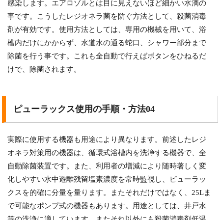
感染します。エアロゾルとは目に見えないほど細かい水滴の
事です。こうしたレジオネラ菌を防ぐ方法として、殺菌消毒
剤が有効です。使用方法としては、専用の機械を用いて、浴
槽内だけにかからず、水道水の通る蛇口、シャワー部分まで
除菌を行う事です。これも全自動で行えばボタンをひねるだ
けで、除菌されます。
ピューラックス使用の手順・方法04
実際に使用する機器も用途により異なります。前述したレジ
オネラ対策用の機器は、循環式浴槽内を洗浄する機器で、全
自動除菌装置です。また、利用者の増減により随時著しく変
化しやすい水中遊離残留塩素濃度を常時監視し、ピューラッ
クスを的確に分量を量ります。またそれだけではなく、25Lま
で可能なポンプ式の機器もあります。用途としては、井戸水
等の洗浄に適しています。またそれ以外にも殺菌消毒剤低温