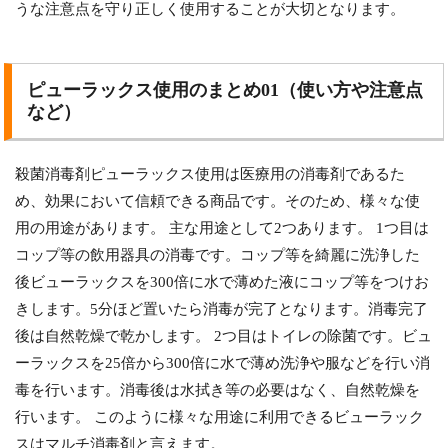
うな注意点を守り正しく使用することが大切となります。
ピューラックス使用のまとめ01（使い方や注意点
など）
殺菌消毒剤ピューラックス使用は医療用の消毒剤であるた
め、効果において信頼できる商品です。そのため、様々な使
用の用途があります。 主な用途として2つあります。 1つ目は
コップ等の飲用器具の消毒です。コップ等を綺麗に洗浄した
後ビューラックスを300倍に水で薄めた液にコップ等をつけお
きします。5分ほど置いたら消毒が完了となります。消毒完了
後は自然乾燥で乾かします。 2つ目はトイレの除菌です。ビュ
ーラックスを25倍から300倍に水で薄め洗浄や服などを行い消
毒を行います。消毒後は水拭き等の必要はなく、自然乾燥を
行います。 このように様々な用途に利用できるビューラック
スはマルチ消毒剤と言えます。