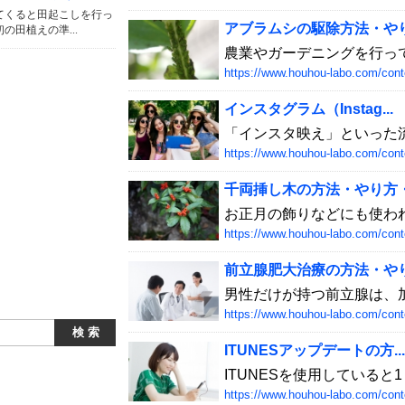
てくると田起こしを行っ
アブラムシの駆除方法・やり方
の田植えの準...
農業やガーデニングを行って
https://www.houhou-labo.com/cont
インスタグラム（Instag...
「インスタ映え」といった流行
https://www.houhou-labo.com/cont
千両挿し木の方法・やり方・手
お正月の飾りなどにも使われ
https://www.houhou-labo.com/cont
前立腺肥大治療の方法・やり方
男性だけが持つ前立腺は、加
https://www.houhou-labo.com/cont
ITUNESアップデートの方...
ITUNESを使用していると
https://www.houhou-labo.com/cont