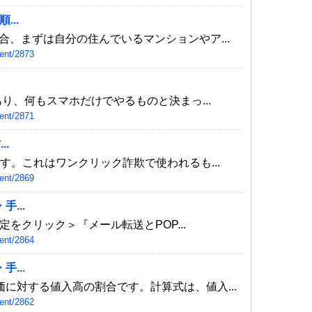
...
合、まずは自分の住んでいるマンションやア...
ent/2873
あり、何もスマホだけでやるものと決まっ...
ent/2871
..
です。これはワンクリック詐欺で使われるも...
ent/2869
...
設定をクリック＞『メール転送とPOP...
ent/2864
...
に対する値入高の割合です。計算式は、値入...
ent/2862