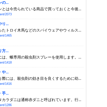
...
とは今売られている商品で買っておくと今後...
ent/2073
...
たトロイ木馬などのスパイウェアやウィルス...
ent/1465
...
は、蛾専用の殺虫剤スプレーを使用します。...
ent/1418
...
際には、殺虫剤の効き目を良くするために幼...
ent/1416
...
カラダニは通称赤ダニと呼ばれています。行...
ent/1286