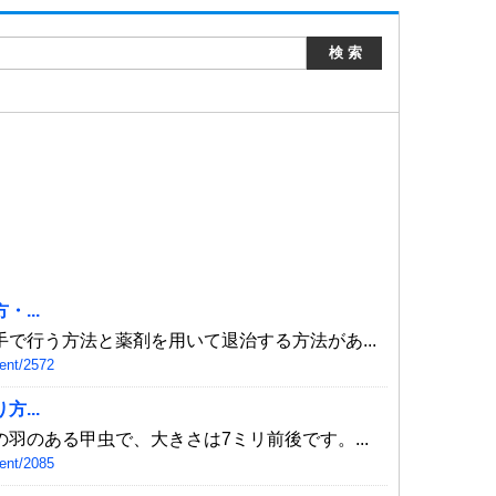
...
で行う方法と薬剤を用いて退治する方法があ...
ent/2572
...
羽のある甲虫で、大きさは7ミリ前後です。...
ent/2085