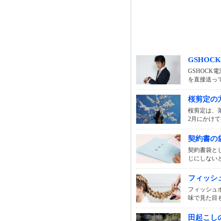
GSHOCK
GSHOCK
を直接送って
桜剪定の方
桜剪定は、
2月にかけて
契約書の袋
契約書袋と
じにしないと
フィッシュ
フィッシュ
味で見た目も
田起こしの