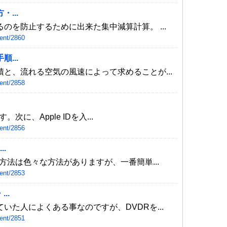
...
のを防止するために出来た集中減算計算。 ...
ent/2860
...
と、流れる空気の風速によって求めることが...
ent/2858
す。次に、Apple IDを入...
ent/2856
.
方法は色々な方法がありますが、一番簡単...
ent/2853
..
いた人によくある事なのですが、DVDRを...
ent/2851