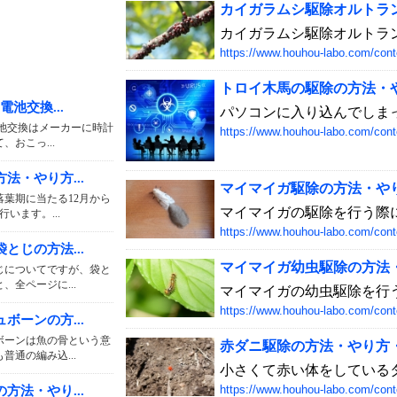
カイガラムシ駆除オルトランの
カイガラムシ駆除オルトラン
https://www.houhou-labo.com/cont
トロイ木馬の駆除の方法・やり
電池交換...
パソコンに入り込んでしまっ
電池交換はメーカーに時計
https://www.houhou-labo.com/cont
、おこっ...
法・やり方...
マイマイガ駆除の方法・やり方
落葉期に当たる12月から
マイマイガの駆除を行う際に
行います。...
https://www.houhou-labo.com/cont
とじの方法...
マイマイガ幼虫駆除の方法・や
じについてですが、袋と
、全ページに...
マイマイガの幼虫駆除を行う
https://www.houhou-labo.com/cont
ボーンの方...
ボーンは魚の骨という意
赤ダニ駆除の方法・やり方・手
普通の編み込...
小さくて赤い体をしているタ
https://www.houhou-labo.com/cont
方法・やり...