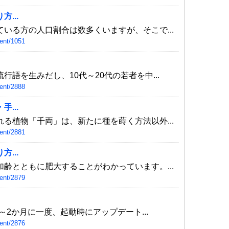
...
いる方の人口割合は数多くいますが、そこで...
ent/1051
語を生みだし、10代～20代の若者を中...
ent/2888
...
る植物「千両」は、新たに種を蒔く方法以外...
ent/2881
...
齢とともに肥大することがわかっています。...
ent/2879
1～2か月に一度、起動時にアップデート...
ent/2876