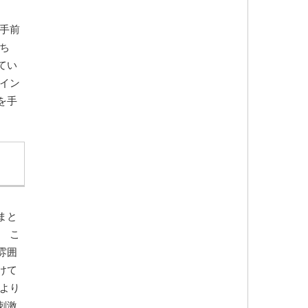
手前
ち
てい
イン
を手
まと
 こ
雰囲
けて
より
刺激