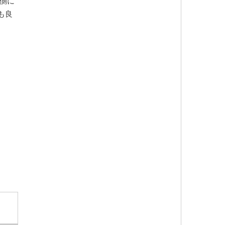
側に
も良