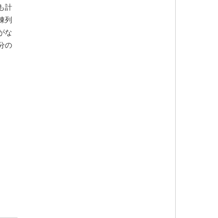
も計
陳列
がな
分の