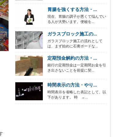
胃腸を強くする方法・...
現在、胃腸の調子が悪くて悩んでい
る人が大勢います。便秘を...
ガラスブロック施工の...
ガラスブロック施工の流れとして
は、まず始めに石膏ボードな...
定期預金解約の方法・...
銀行の定期預金は一定期間お金を引
き出さないことを前提に契...
時間表示の方法・やり...
時間表示を省略した表記として、以
下があります。 時 →...
す