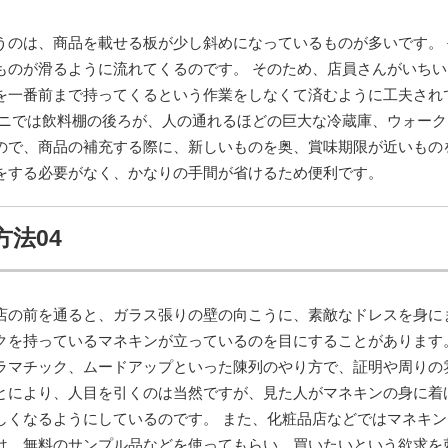
うのは、商品を載せる板が少し斜めになっているものが多いです。 
ものが滑るように流れてくるのです。 そのため、店員さんがいちい
を一番前まで持ってくるという作業をしなくて済むように工夫され
ビニでは飲料棚の後ろが、人の通れるほどの巨大な冷蔵庫、ウォーク
ので、商品の補充する際に、新しいものを奥、賞味期限が近いもの
をする必要がなく、かなりの手間が省けるため便利です。
法04
店の前を通ると、ガラス張りの壁の向こうに、素敵なドレスを身に
クを持っているマネキンが立っているのを目にすることがあります。
ラマチック、ムードアップといった陳列のやり方で、証明や周りの
とにより、人目を引くのは当然ですが、見た人がマネキンの身に着
しくなるようにしているのです。 また、化粧品店などではマネキン
は、無料のサンプル品などを使ってもらい、買いたいという欲求を