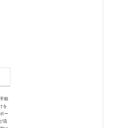
手順
けを
ボー
が流