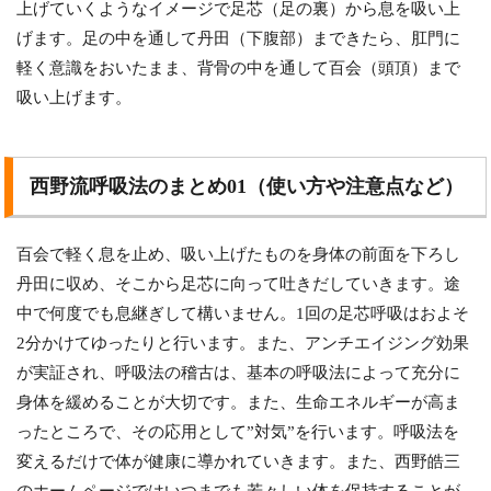
上げていくようなイメージで足芯（足の裏）から息を吸い上
げます。足の中を通して丹田（下腹部）まできたら、肛門に
軽く意識をおいたまま、背骨の中を通して百会（頭頂）まで
吸い上げます。
西野流呼吸法のまとめ01（使い方や注意点など）
百会で軽く息を止め、吸い上げたものを身体の前面を下ろし
丹田に収め、そこから足芯に向って吐きだしていきます。途
中で何度でも息継ぎして構いません。1回の足芯呼吸はおよそ
2分かけてゆったりと行います。また、アンチエイジング効果
が実証され、呼吸法の稽古は、基本の呼吸法によって充分に
身体を緩めることが大切です。また、生命エネルギーが高ま
ったところで、その応用として”対気”を行います。呼吸法を
変えるだけで体が健康に導かれていきます。また、西野皓三