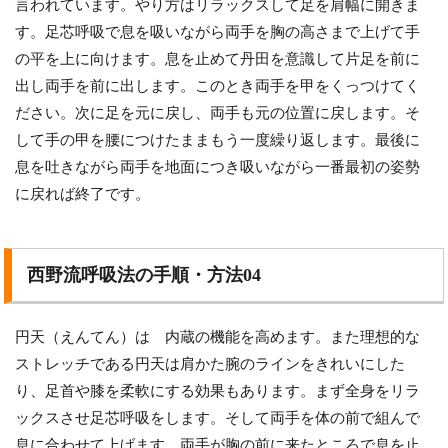
言われています。やり方はリラックスして足を肩幅に開きま
す。足芯呼吸で息を吸いながら両手を胸の高さまで上げて手
の平を上に向けます。息を止めて丹田を意識して片足を前に
出し両手を前に出します。このとき両手を甲をくっつけてく
ださい。次に足を元に戻し、両手も元の位置に戻します。そ
して手の甲を腰につけたままもう一度繰り返します。最後に
息を吐きながら両手を地面につき吸いながら一番最初の姿勢
に戻れば終了です。
西野流呼吸法の手順・方法04
円天（えんてん）は 内蔵の機能を高めます。また理想的な
ストレッチである円天は肩かた腕のラインをきれいにした
り、足首や膝を柔軟にする効果もあります。まず全身をリラ
ックスさせ足芯呼吸をします。そして両手を体の前で組んで
息に合わせて上げます。両手が胸の前に来たところで息を止