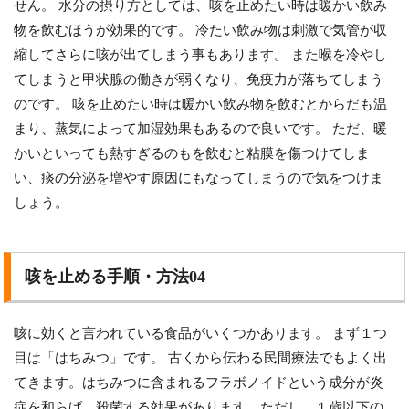
せん。 水分の摂り方としては、咳を止めたい時は暖かい飲み
物を飲むほうが効果的です。 冷たい飲み物は刺激で気管が収
縮してさらに咳が出てしまう事もあります。 また喉を冷やし
てしまうと甲状腺の働きが弱くなり、免疫力が落ちてしまう
のです。 咳を止めたい時は暖かい飲み物を飲むとからだも温
まり、蒸気によって加湿効果もあるので良いです。 ただ、暖
かいといっても熱すぎるのもを飲むと粘膜を傷つけてしま
い、痰の分泌を増やす原因にもなってしまうので気をつけま
しょう。
咳を止める手順・方法04
咳に効くと言われている食品がいくつかあります。 まず１つ
目は「はちみつ」です。 古くから伝わる民間療法でもよく出
てきます。はちみつに含まれるフラボノイドという成分が炎
症を和らげ、殺菌する効果があります。ただし、１歳以下の