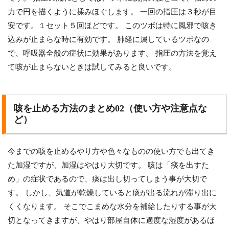
力で円を描くように揉みほぐします。 一回の指圧は３秒が目
安です。１セット５回ほどです。 このツボは特に風邪で咳き
込みが止まらな時に有効です。 肺経に属しているツボなの
で、呼吸器全般の症状に効果があります。 指圧の方法を覚え
て咳が止まらないときは試してみると良いです。
咳を止める方法のまとめ02（使い方や注意点な
ど）
今までの咳を止めるやり方や色々なものの使い方でも出てき
た加湿ですが、加湿はやはり大切です。 咳は「痰を出すた
め」の症状であるので、痰は出し切ってしまう事が大切で
す。 しかし、気道が乾燥していると痰が出る流れが滞り出に
くくなります。 そこでこまめな水分を補給したりする事が大
切となってきますが、やはり部屋自体に適度な湿度があるほ