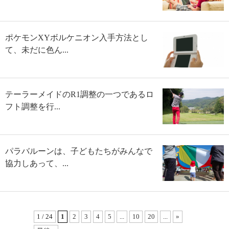
ポケモンXYボルケニオン入手方法とし
て、未だに色ん...
テーラーメイドのR1調整の一つであるロ
フト調整を行...
パラバルーンは、子どもたちがみんなで
協力しあって、...
1 / 24
1
2
3
4
5
...
10
20
...
»