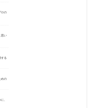
プロの
と思い
用する
ための
つに、