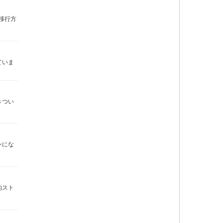
の移行方
ていま
きつい
ンにな
的スト