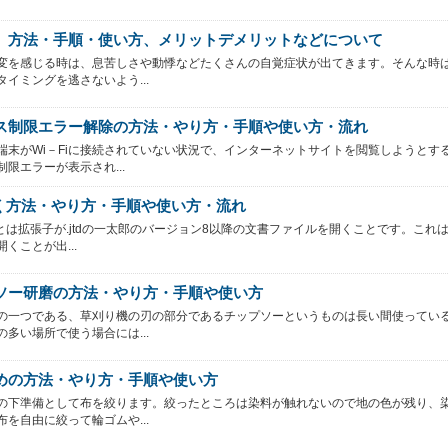
】方法・手順・使い方、メリットデメリットなどについて
変を感じる時は、息苦しさや動悸などたくさんの自覚症状が出てきます。そんな時
タイミングを逃さないよう...
ス制限エラー解除の方法・やり方・手順や使い方・流れ
端末がWi－Fiに接続されていない状況で、インターネットサイトを閲覧しようとす
制限エラーが表示され...
開く方法・やり方・手順や使い方・流れ
くとは拡張子が.jtdの一太郎のバージョン8以降の文書ファイルを開くことです。これはW
くことが出...
ソー研磨の方法・やり方・手順や使い方
の一つである、草刈り機の刃の部分であるチップソーというものは長い間使ってい
の多い場所で使う場合には...
めの方法・やり方・手順や使い方
の下準備として布を絞ります。絞ったところは染料が触れないので地の色が残り、
布を自由に絞って輪ゴムや...