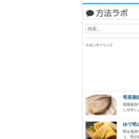
スポンサーリンク
筍長期
長期保存
しやすい
ゆで筍
筍を長持
う。筍の