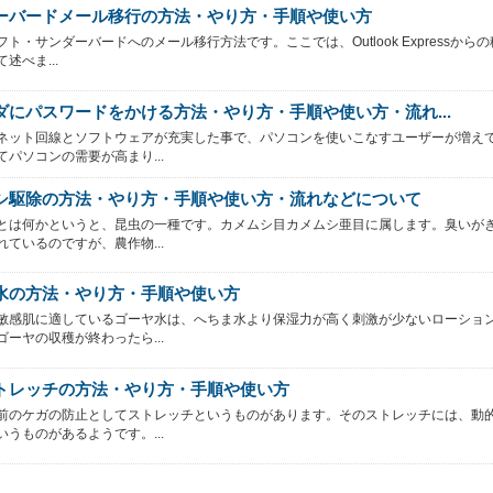
ーバードメール移行の方法・やり方・手順や使い方
ト・サンダーバードへのメール移行方法です。ここでは、Outlook Expressから
述べま...
ダにパスワードをかける方法・やり方・手順や使い方・流れ...
ネット回線とソフトウェアが充実した事で、パソコンを使いこなすユーザーが増え
てパソコンの需要が高まり...
シ駆除の方法・やり方・手順や使い方・流れなどについて
とは何かというと、昆虫の一種です。カメムシ目カメムシ亜目に属します。臭いが
れているのですが、農作物...
水の方法・やり方・手順や使い方
敏感肌に適しているゴーヤ水は、へちま水より保湿力が高く刺激が少ないローショ
ゴーヤの収穫が終わったら...
トレッチの方法・やり方・手順や使い方
前のケガの防止としてストレッチというものがあります。そのストレッチには、動
いうものがあるようです。...