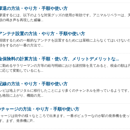
撃退の方法・やり方・手順や使い方
撃退するには、以下のような対策グッズの使用が有効です。アニマルリペラーは、
類の鳴き声を再現した威嚇...
アンテナ設置の方法・やり方・手順や使い方
視聴するための一般的なアンテナを設置するためには屋根に上らなくてはいけない
頼をするのが一番の方法で...
金保険料の計算方法・手順・使い方、メリットデメリットな...
に勤めるサラリーマンの方等の給与明細における諸控除を見てみると、税金の額は
に応じて変動しているにも...
配線の方法・やり方・手順や使い方
レビは地上デジタルに移行したことにより多くのチャンネルを持っているようです
も格段に上がり、機能の充...
MOチャージの方法・やり方・手順や使い方
Oチャージは街中の様々なところで出来ます。一番ポピュラーなのが駅の発券機を使っ
。まず、発券機にP...