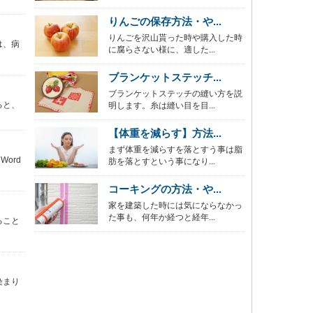
りんごの保存方法・や...
りんごを沢山貰った時や購入した時
は、病
に腐らさない様に、適した...
ブランケットステッチ...
ブランケットステッチの縫い方を説
ると、
明します。糸は縫い目を目...
【体重を減らす】方法...
まず体重を減らすを落とすう事は脂
ord
肪を落とすという事になり...
コーキングの方法・や...
家を建築した時には気にならなかっ
た事も、何年か経つと経年...
ること
染まり