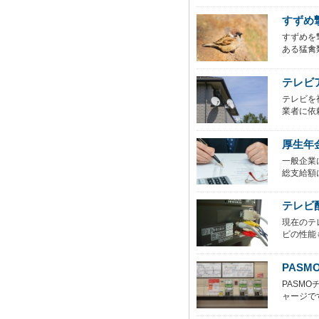
すずめ
すずめを
ある猛禽
テレビ
テレビを
業者に依
厚生年
一般企業
総支給額
テレビ
現在のテ
ビの性能
PAS
PASM
ャージです