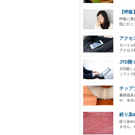
【呼吸
呼吸に異
院に行く
アクセ
モバイル
アクセス
JTD
JTD開
ソフトで開
チップ
農耕器具
や、水分
絞り染
絞り染め
ません。