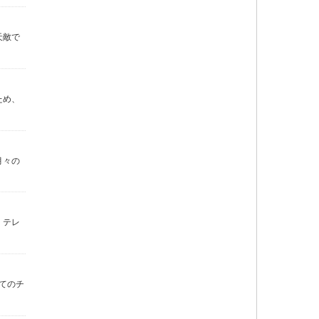
天敵で
ため、
月々の
。テレ
てのチ