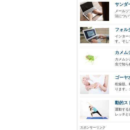
サンダ
メールソフ
法について
フォル
インター
す。そし
カメム
カメムシ
虫で知ら
ゴーヤ
乾燥肌、
ります。
動的ス
運動する
レッチと
スポンサーリンク