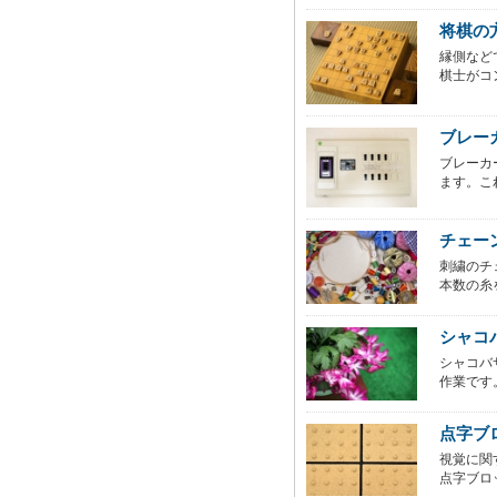
将棋の
縁側など
棋士がコ
ブレー
ブレーカ
ます。こ
チェー
刺繍のチ
本数の糸
シャコ
シャコバ
作業です
点字ブ
視覚に関
点字ブロ