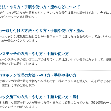
方法・やり方・手順や使い方・流れなどについて
でうちわで涼みながら将棋を指す。そのような景色は日本の風物詩であり、今では
ンピューターと真剣勝負を...
カー取り付けの方法・やり方・手順や使い方・流れ
ーとり付けは電気屋に頼むことが一番スムーズに進められるものの一つでありいい
れが一番はやくとりつける...
ンステッチの方法・やり方・手順や使い方
ェーンステッチの縫い方は以下の通りです。糸は縫いやすい長さにカットして、使
を抜いて針に通しておきま...
バサボテン管理の方法・やり方・手順や使い方
サボテンの管理で最も大切なのが摘心です。株のバランスを整えて、花を咲かせる
。主に行う季節は春と秋の...
ロック施工の方法・やり方・手順や使い方・流れ
する様々な障害を持つ人が安全に歩行するために必要になっている、道路標識の一
ックというものがあります...