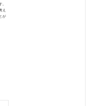
す。
考え
とが