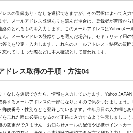
アドレスの登録あり・なしを選択できますが、その選択によって入力
まず、メールアドレス登録ありを選んだ場合は、登録者が普段から
絡のとれるものを入力します。このメールアドレスはYahooメー
せん。メールアドレス登録なしを選んだ場合は、セキュリティ用の
の答えを設定・入力します。これらのメールアドレス・秘密の質問
ドを忘れてしまった際などに本人確認として使われます。
アドレス取得の手順・方法04
なしを選択できたら、情報を入力していきます。Yahoo JAPAN 
取得するメールアドレスの一部になりますので気をつけましょう。I
・郵便番号・性別なども登録していきます。生年月日の入力欄もあ
ドを忘れた際に必要になるので正確に入力するよう注意しましょう
後の変更ができません。お知らせメールの配信や提携ポイントカー
かれるので答え、画像・音声認証で確認できた文字列を入力し、ID