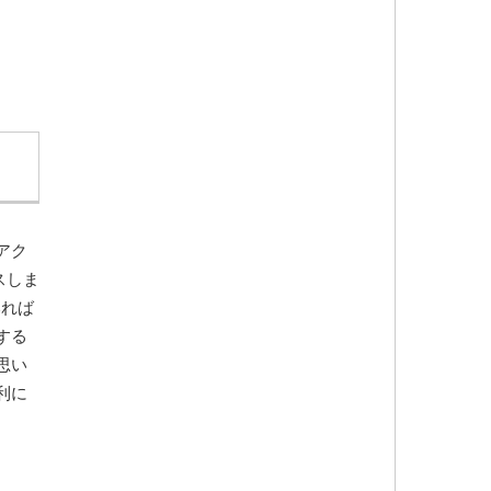
アク
スしま
いれば
する
思い
利に