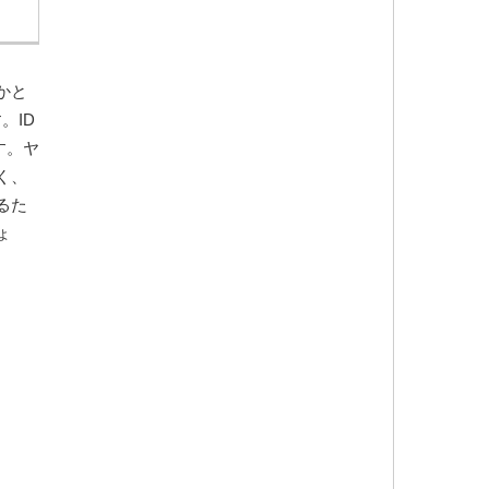
かと
。ID
す。ヤ
く、
るた
ょ