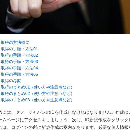
ス取得の方法概要
取得の手順・方法01
取得の手順・方法02
取得の手順・方法03
取得の手順・方法04
取得の手順・方法05
ス取得の考察
取得のまとめ01（使い方や注意点など）
取得のまとめ02（使い方や注意点など）
取得のまとめ03（使い方や注意点など）
めには、ヤフージャパンのIDを作成しなければなりません。作成は
ームページにアクセスをしましょう。次に、ID新規作成をクリック
合は、ログインの所に新規作成の案内があります。必要な個人情報