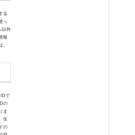
する
使っ
ル以外
情報
は、
IDで
Dの
りま
。生
ドの
の登