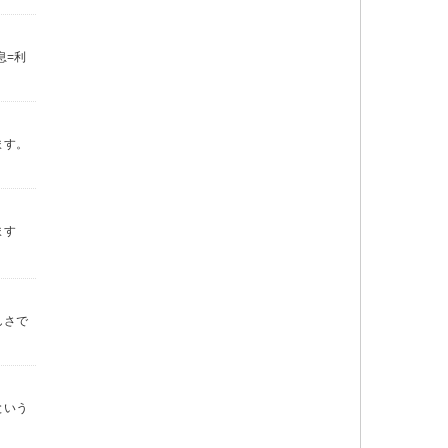
息=利
ます。
ます
しさで
という