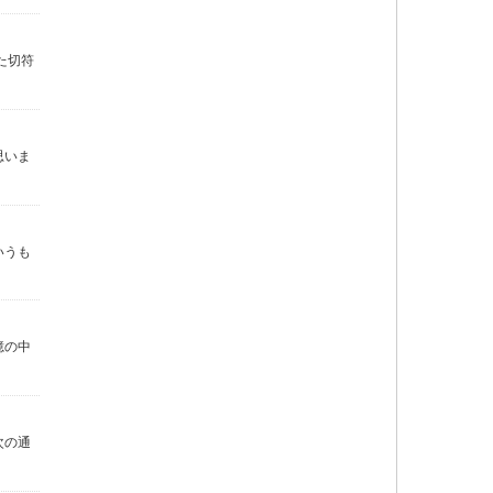
た切符
思いま
いうも
憶の中
次の通