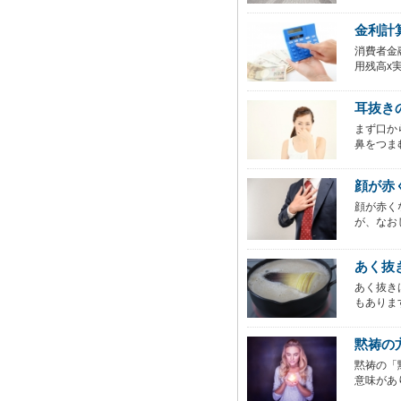
金利計
消費者金
用残高x実質
耳抜き
まず口か
鼻をつま
顔が赤
顔が赤く
が、なお
あく抜
あく抜き
もありま
黙祷の
黙祷の「
意味があ