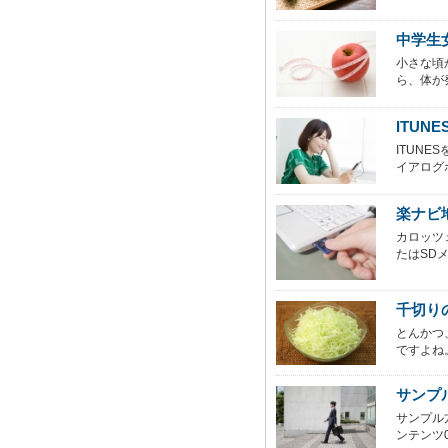
中学生
小さな頃
ら、体が
ITU
ITUN
イアログボ
楽ナビ
カロッツ
たはSDメ
千切り
とんかつ
ですよね
サンプ
サンプル
ンテンツ0