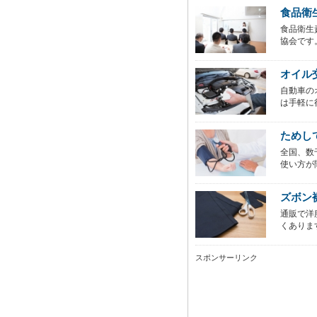
食品衛
食品衛生
協会です
オイル
自動車の
は手軽に
ためし
全国、数
使い方が
ズボン
通販で洋
くありま
スポンサーリンク