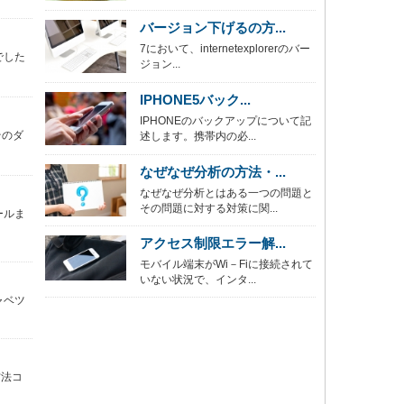
バージョン下げるの方...
7において、internetexplorerのバー
でした
ジョン...
IPHONE5バック...
IPHONEのバックアップについて記
そのダ
述します。携帯内の必...
なぜなぜ分析の方法・...
なぜなぜ分析とはある一つの問題と
その問題に対する対策に関...
ールま
アクセス制限エラー解...
モバイル端末がWi－Fiに接続されて
いない状況で、インタ...
ャベツ
方法コ