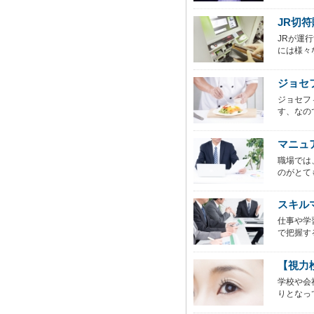
JR切
JRが運
には様々
ジョセ
ジョセフ
す、なの
マニュ
職場では
のがとても
スキル
仕事や学
で把握す
【視力
学校や会
りとなっ