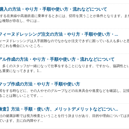
符購入の方法・やり方・手順や使い方・流れなどについて
行する在来線や高速鉄道に乗車するときには、切符を買うことが条件となります。ま
な種類が存在し、中には...
フィーヌドレッシング注文の方法・やり方・手順や使い方・...
ィーヌドレッシングは入手困難なのでなかなか注文できずに困っている人も多いと
でこれを機会にいいところ...
アル作成の方法・やり方・手順や使い方・流れなどについて
、多くのスタッフが一緒になって仕事をすることになります。ですから、協調性と
重要になってきます。1...
マップ作成の方法・やり方・手順や使い方
習をする時などに、その人やそのグループなどの出来具合や進度などを確認し、記
ることは難しいことです。...
検査】方法・手順・使い方、メリットデメリットなどについ...
社の健康診断では視力検査ということを行う決まりがあり、目的や理由については
ています。主に白内障やド...