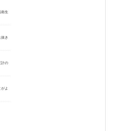
品衛生
上抜き
圧計の
とがよ