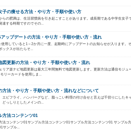
女子の痩せる方法・やり方・手順や使い方
からの肥満は、生活習慣病を引き起こすことがあります。成長期である中学生女子
発達する時期ですのでその...
NESアップデートの方法・やり方・手順や使い方・流れ
ESを使用していると1～2か月に一度、起動時にアップデートのお知らせが入ります。
ックスが出たらそ...
地図更新の方法・やり方・手順や使い方・流れ
ェリア楽ナビ地図更新は最大三年間無料で地図更新します。更新方法は通信モジュ
モリーカードを使用しま...
の方法・やり方・手順や使い方・流れなどについて
、エビフライ、ハンバーグなど、脂っこい料理の付け合せと言えば千切りにしたキ
。どっしりとしたメインの...
ル方法コンテンツ01
方法コンテンツ01サンプル方法コンテンツ01サンプル方法コンテンツ01 サンプル
1サンプル...