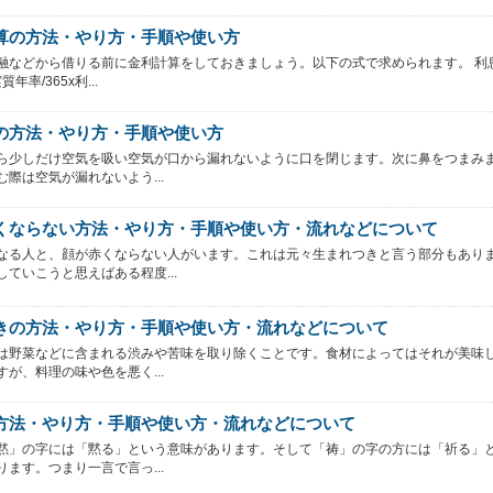
算の方法・やり方・手順や使い方
融などから借りる前に金利計算をしておきましょう。以下の式で求められます。 利
年率/365x利...
の方法・やり方・手順や使い方
ら少しだけ空気を吸い空気が口から漏れないように口を閉じます。次に鼻をつまみ
む際は空気が漏れないよう...
くならない方法・やり方・手順や使い方・流れなどについて
なる人と、顔が赤くならない人がいます。これは元々生まれつきと言う部分もあり
していこうと思えばある程度...
きの方法・やり方・手順や使い方・流れなどについて
は野菜などに含まれる渋みや苦味を取り除くことです。食材によってはそれが美味
すが、料理の味や色を悪く...
方法・やり方・手順や使い方・流れなどについて
黙」の字には「黙る」という意味があります。そして「祷」の字の方には「祈る」
ります。つまり一言で言っ...